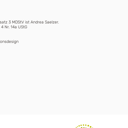
bsatz 3 MDStV ist Andrea Saelzer.
 4 Nr. 14a UStG
ionsdesign